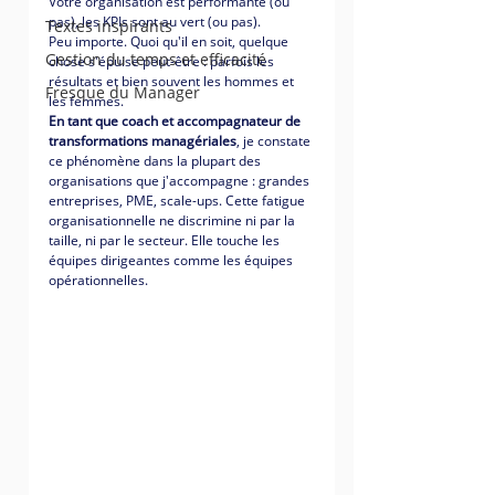
Votre organisation est performante (ou 
pas), les KPIs sont au vert (ou pas).
Textes inspirants
Peu importe. Quoi qu'il en soit, quelque 
Gestion du temps et efficacité
chose s'épuise peut-être : parfois les 
résultats et bien souvent les hommes et 
Fresque du Manager
les femmes.
En tant que coach et accompagnateur de 
transformations managériales
, je constate 
ce phénomène dans la plupart des 
organisations que j'accompagne : grandes 
entreprises, PME, scale-ups. Cette fatigue 
organisationnelle ne discrimine ni par la 
taille, ni par le secteur. Elle touche les 
équipes dirigeantes comme les équipes 
opérationnelles.