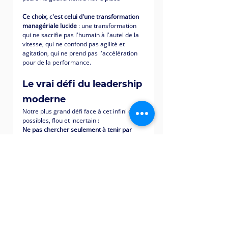
Ce choix, c'est celui d'une transformation 
managériale lucide
 : une transformation 
qui ne sacrifie pas l'humain à l'autel de la 
vitesse, qui ne confond pas agilité et 
agitation, qui ne prend pas l'accélération 
pour de la performance.
Le vrai défi du leadership 
moderne
Notre plus grand défi face à cet infini des 
possibles, flou et incertain :
Ne pas chercher seulement à tenir par 
peur de "mourir", au point d'oublier d'être 
vivant… et finalement nous éteindre.
Le rôle du coaching d'équipe et de 
l'accompagnement managérial
 est 
précisément 
de créer les conditions pour 
que les organisations restent vivantes : 
capables de s'adapter sans se perdre, de 
transformer sans se fragmenter, 
d'accélérer sans s'épuiser.