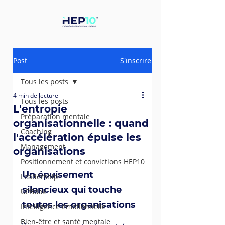
Post
S'inscrire
Tous les posts
4 min de lecture
Tous les posts
L'entropie
Préparation mentale
organisationnelle : quand
Coaching
l'accélération épuise les
Management
organisations
Positionnement et convictions HEP10
Un épuisement 
Leadership
silencieux qui touche 
UPBook
toutes les organisations
Intelligence émotionnelle
Bien-être et santé mentale