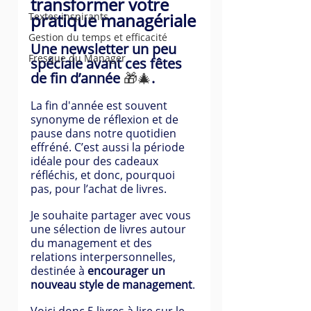
transformer votre 
pratique managériale
Textes inspirants
Gestion du temps et efficacité
Une newsletter un peu 
Fresque du Manager
spéciale avant ces fêtes 
de fin d’année 
🎁🎄
.
La fin d'année est souvent 
synonyme de réflexion et de 
pause dans notre quotidien 
effréné. C’est aussi la période 
idéale pour des cadeaux 
réfléchis, et donc, pourquoi 
pas, pour l’achat de livres.
Je souhaite partager avec vous 
une sélection de livres autour 
du management et des 
relations interpersonnelles, 
destinée à 
encourager un 
nouveau style de management
. 