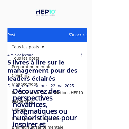
Post
S'inscrire
Tous les posts
4 min de lecture
Tous les posts
5 livres à lire sur le
Préparation mentale
management pour des
Coaching
leaders éclairés
Management
Dernière mise à jour :
22 mai 2025
Découvrez des 
Positionnement et convictions HEP10
perspectives 
Leadership
novatrices, 
pragmatiques ou 
UPBook
humoristiques pour 
Intelligence émotionnelle
inspirer et 
Bien-être et santé mentale