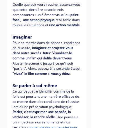
Quelle que soit votre routine, assurez-vous 
que cette  dernière associe trois 
composantes : un élément visuel ou 
point 
focal
,  
une action physique
 réalisable dans 
toutes les situations et 
une action mentale
.
Imaginer 
Pour se mettre dans de bonnes  conditions 
de réussite, 
imaginez et projetez-vous 
dans votre succès  futur. Visualisez-le 
comme un film qui défile devant vous
. 
Ajuster le scénario jusqu'à ce qu'il soit 
"parfait". Alors, passez à la seconde étape, 
"
vivez" le film comme si vous y étiez
. 
Se parler à soi-même 
Ce qui peut être identifié  comme de la 
folie est pourtant une manière efficace de 
se mettre dans des conditions de réussite 
lors d'une préparation psychologique. 
Parler, c'est exprimer une pensée, la 
verbaliser, la rendre réelle. 
Une pensée a  
un impact sur nos sentiments et nos 
résultats (
un peu de doc sur le sujet pour 