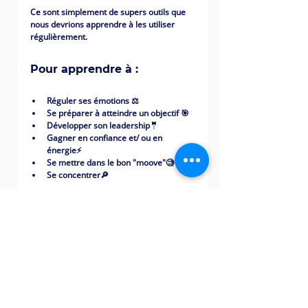
Ce sont simplement de supers outils que 
nous devrions apprendre à les utiliser 
régulièrement. 
Pour apprendre à : 
Réguler ses émotions ⚖
Se préparer à atteindre un objectif 🎯
Développer son leadership🤵
Gagner en confiance et/ ou en 
énergie⚡
Se mettre dans le bon "moove"🧐
Se concentrer🔎
La vidéo ci-dessous 👇👇👇 explique très 
bien le  fonctionnement et les mécanismes 
sous-jacents, tout aussi bien que les  
points de vigilances et les limites de ces 
pratiques. 
Quelques petites histoires 