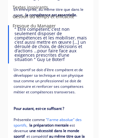
Textes inspirants
En entreprise, au même titre que dans le 
sport,  
la compétence est essentielle. 
Gestion du temps et efficacité
Fresque du Manager
" Être compétent, c’est non 
seulement disposer de 
compétences et les mobiliser, mais 
c’est aussi mettre en œuvre […] un 
déroulé de choix, de décisions et 
d’actions …pour faire face aux 
exigences prescrites d’une 
situation " Guy Le Boterf 
Un sportif se doit d'être compétent et de 
développer sa technique et son physique 
tout comme un professionnel se doit de 
construire et renforcer ses compétences 
métier et compétences transverses. 
Pour autant, est-ce suffisant ? 
Présentée comme 
"l'arme absolue" des 
sportifs,
la préparation mentale 
est 
devenue 
une nécessité dans le monde 
sportif  
et compétitif 
au même titre que la 