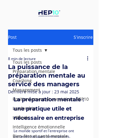
Post
S'inscrire
Tous les posts
8 min de lecture
Tous les posts
La puissance de la
Préparation mentale
préparation mentale au
Coaching
service des managers
Management
Dernière mise à jour :
23 mai 2025
Positionnement et convictions HEP10
La préparation mentale : 
Leadership
une pratique utile et 
UPBook
nécessaire en entreprise 
Intelligence émotionnelle
Le monde sportif et l'entreprise ont 
Bien-être et santé mentale
certaines logiques convergentes.