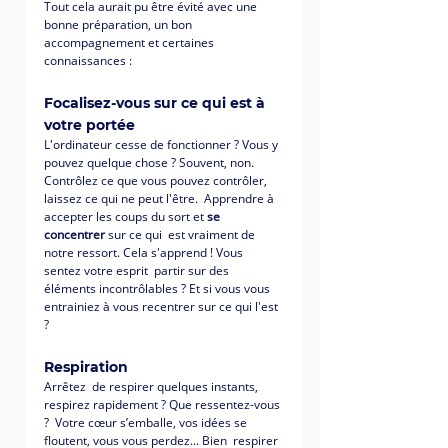
Tout cela aurait pu être évité avec une 
bonne préparation, un bon 
accompagnement et certaines 
connaissances :
Focalisez-vous sur ce qui est à 
votre portée
L'ordinateur cesse de fonctionner ? Vous y 
pouvez quelque chose ? Souvent, non.  
Contrôlez ce que vous pouvez contrôler, 
laissez ce qui ne peut l'être.  Apprendre à 
accepter les coups du sort et 
se 
concentrer 
sur ce qui  est vraiment de 
notre ressort. Cela s'apprend ! Vous 
sentez votre esprit  partir sur des 
éléments incontrôlables ? Et si vous vous 
entrainiez à vous recentrer sur ce qui l'est 
?
Respiration
Arrêtez  de respirer quelques instants, 
respirez rapidement ? Que ressentez-vous 
?  Votre cœur s’emballe, vos idées se 
floutent, vous vous perdez... Bien  respirer 