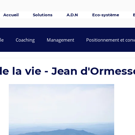
Accueil
Solutions
A.D.N
Eco-système
le
Coaching
Management
Positionnement et con
telligence émotionnelle
Bien-être et santé mentale
Text
de la vie - Jean d'Ormes
Fresque du Manager