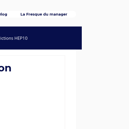
Blog
La Fresque du manager
victions HEP10
es inspirants
son