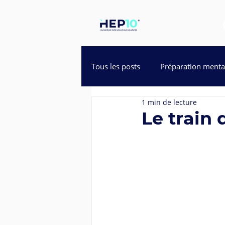
Tous les posts
Préparation menta
1 min de lecture
Leadership
UPBook
In
Le train 
Gestion du temps et efficacité