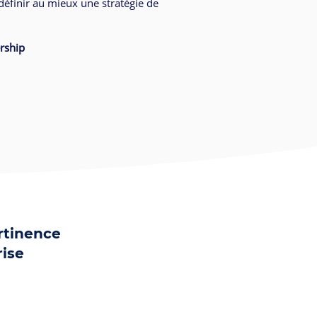
définir au mieux une stratégie de
rship
ertinence
rise