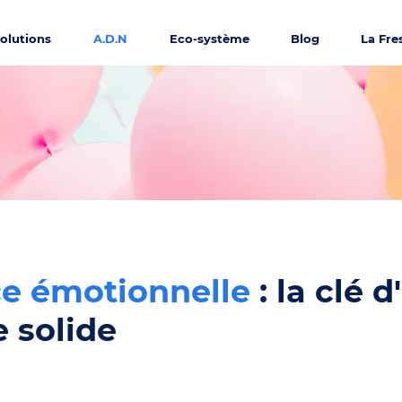
olutions
A.D.N
Eco-système
Blog
La Fr
nce émotionnelle
: la clé 
 solide