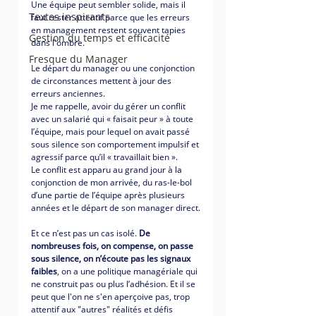
Une équipe peut sembler solide, mais il 
Textes inspirants
faut rester attentif parce que les erreurs 
en management restent souvent tapies 
Gestion du temps et efficacité
dans l'ombre. 
Fresque du Manager
Le départ du manager ou une conjonction 
de circonstances mettent à jour des 
erreurs anciennes. 
Je me rappelle, avoir du gérer un conflit 
avec un salarié qui « faisait peur » à toute 
l’équipe, mais pour lequel on avait passé 
sous silence son comportement impulsif et 
agressif parce qu’il « travaillait bien ». 
Le conflit est apparu au grand jour à la 
conjonction de mon arrivée, du ras-le-bol 
d’une partie de l’équipe après plusieurs 
années et le départ de son manager direct.
Et ce n’est pas un cas isolé. 
De 
nombreuses fois, on compense, on passe 
sous silence, on n’écoute pas les signaux 
faibles
, on a une politique managériale qui 
ne construit pas ou plus l’adhésion. Et il se 
peut que l'on ne s'en aperçoive pas, trop 
attentif aux "autres" réalités et défis 