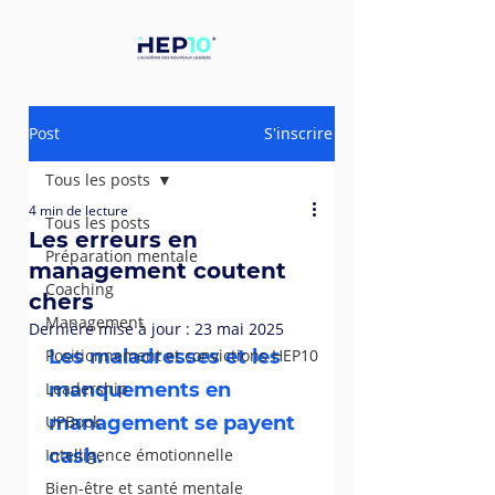
Post
S'inscrire
Tous les posts
4 min de lecture
Tous les posts
Les erreurs en
Préparation mentale
management coutent
Coaching
chers
Management
Dernière mise à jour :
23 mai 2025
Positionnement et convictions HEP10
Les maladresses et les 
Leadership
manquements en 
UPBook
management se payent 
Intelligence émotionnelle
cash. 
Bien-être et santé mentale