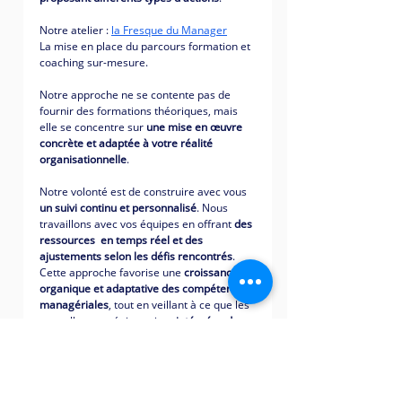
Notre atelier : 
la Fresque du Manager
La mise en place du parcours formation et 
coaching sur-mesure. 
Notre approche ne se contente pas de 
fournir des formations théoriques, mais 
elle se concentre sur 
une mise en œuvre 
concrète et adaptée à votre réalité 
organisationnelle
. 
Notre volonté est de construire avec vous 
un suivi continu et personnalisé
. Nous 
travaillons avec vos équipes en offrant 
des 
ressources  en temps réel et des 
ajustements selon les défis rencontrés
. 
Cette approche favorise une 
croissance 
organique et adaptative des compétences 
managériales
, tout en veillant à ce que les 
nouvelles stratégies soient 
intégrées de 
manière fluide
 dans votre culture 
d'entreprise.
Si 
vous recherchez un partenaire engagé
à vos côtés pour créer un changement 