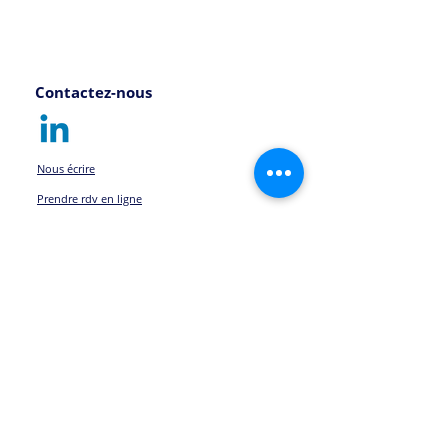
Contactez-nous
Nous écrire
Prendre rdv en ligne
Une suggestion, une
réclamation ?
Vous pouvez nous écrire
ici
Nos horaires :
Du lundi au vendredi 9h00 - 18h00
HEP10 est une plateforme dédiée à
l'accompagnement
sur-mesure des nouveaux
managers.
Prise de fonction, Promotion interne,
offrez à vos managers l'opportunité de réussir